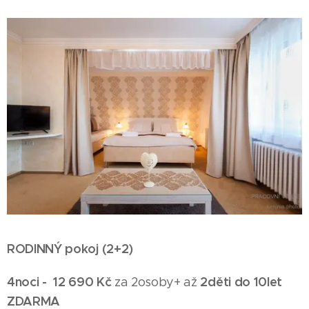
RODINNÝ pokoj
(2+2)
4noci -
12 690 Kč
2děti do 10let
za 2osoby+ až
ZDARMA