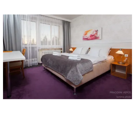
STUDIO pokoj
(2+2)
4noci -
13 490 Kč
2děti do 10let
za 2osoby +až